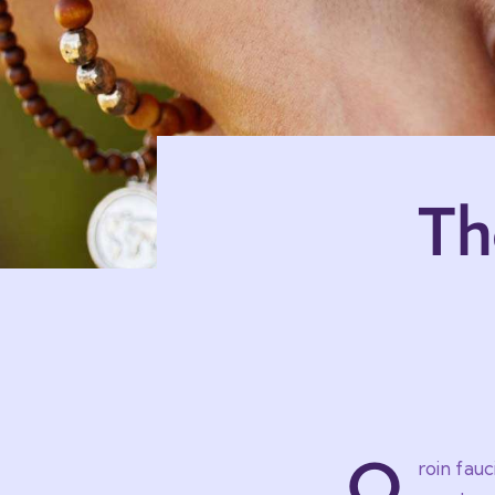
Th
Q
roin fau