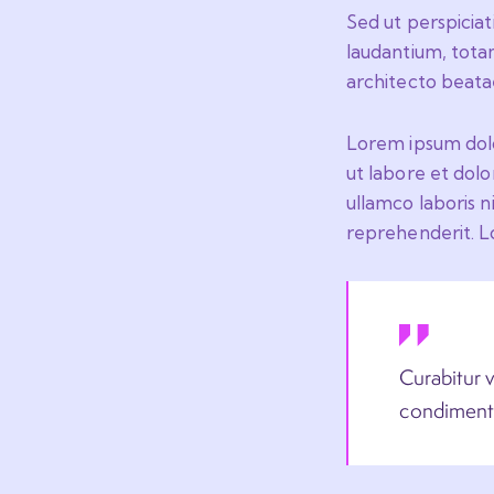
Sed ut perspicia
laudantium, totam
architecto beatae
Lorem ipsum dolor
ut labore et dol
ullamco laboris n
reprehenderit. Lo
Curabitur v
condimentu