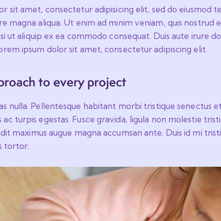
 sit amet, consectetur adipisicing elit, sed do eiusmod t
ore magna aliqua. Ut enim ad minim veniam, quis nostrud e
isi ut aliquip ex ea commodo consequat. Duis aute irure do
rem ipsum dolor sit amet, consectetur adipiscing elit.
proach to every project
 nulla. Pellentesque habitant morbi tristique senectus e
c turpis egestas. Fusce gravida, ligula non molestie tristiq
andit maximus augue magna accumsan ante. Duis id mi trist
 tortor.