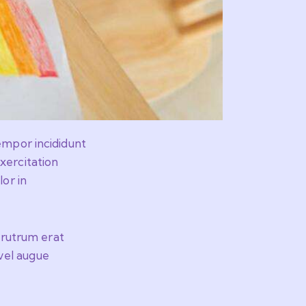
empor incididunt
xercitation
lor in
l rutrum erat
vel augue