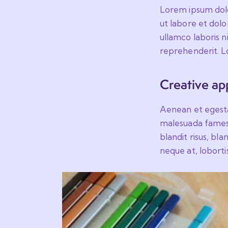
Lorem ipsum dolor
ut labore et dol
ullamco laboris n
reprehenderit. Lo
Creative ap
Aenean et egestas
malesuada fames a
blandit risus, bl
neque at, lobortis