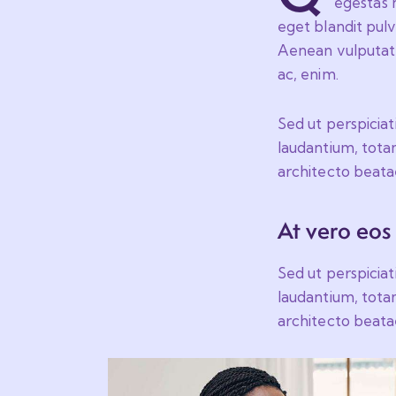
egestas n
eget blandit pul
Aenean vulputate 
ac, enim.
Sed ut perspicia
laudantium, totam
architecto beatae
At vero eos
Sed ut perspicia
laudantium, totam
architecto beatae