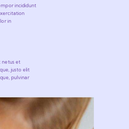
empor incididunt
xercitation
lor in
t netus et
ue, justo elit
ique, pulvinar