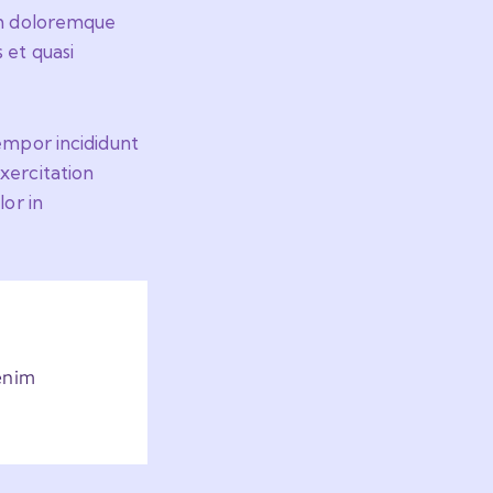
ium doloremque
 et quasi
empor incididunt
xercitation
lor in
 enim