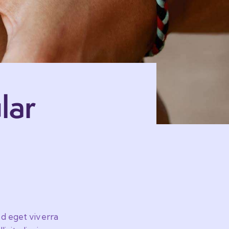
lar
ed eget viverra